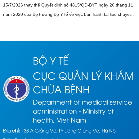
15/7/2026 thay thế Quyết định số 4815/QĐ-BYT ngày 20 tháng 11
năm 2020 của Bộ trưởng Bộ Y tế về việc ban hành tài liệu chuyên
môn “Hướng dẫn chẩn đoán và điều trị viêm phổi mắc phải cộng
đồng ở ...
BỘ Y TẾ
CỤC QUẢN LÝ KHÁM
CHỮA BỆNH
Department of medical service
administration - Ministry of
health, Viet Nam
Địa chỉ:
138 A Giảng Võ, Phường Giảng Võ, Hà Nội