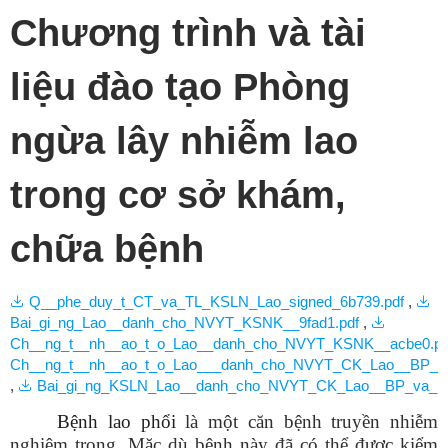
Chương trình và tài
liệu đào tạo Phòng
ngừa lây nhiễm lao
trong cơ sở khám,
chữa bệnh
Q__phe_duy_t_CT_va_TL_KSLN_Lao_signed_6b739.pdf
,
Bai_gi_ng_Lao__danh_cho_NVYT_KSNK__9fad1.pdf
,
Ch__ng_t__nh__ao_t_o_Lao__danh_cho_NVYT_KSNK__acbe0.pd
Ch__ng_t__nh__ao_t_o_Lao___danh_cho_NVYT_CK_Lao__BP_va
,
Bai_gi_ng_KSLN_Lao__danh_cho_NVYT_CK_Lao__BP_va_kh
Bệnh lao phổi
là một căn bệnh truyền nhiễm
nghiêm trọng. Mặc dù bệnh này đã có thể được kiểm