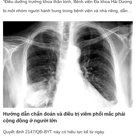
“Điều dưỡng trưởng khoa thần kinh, Bệnh viện Đa khoa Hải Dương
bị một nhóm người hành hung trong bệnh viện và nhà riêng, dẫn
đến phải nhập viện”; đây là sự việc có tính chất nghiêm trọng, ...
Hướng dẫn chẩn đoán và điều trị viêm phổi mắc phải
cộng đồng ở người lớn
Quyết định 2147/QĐ-BYT này có hiệu lực kể từ ngày