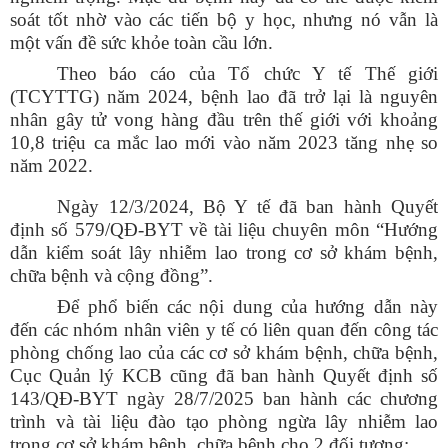
soát tốt nhờ vào các tiến bộ y học, nhưng nó vẫn là
một vấn đề sức khỏe toàn cầu lớn.
Theo
báo cáo của Tổ chức Y tế Thế giới
(TCYTTG) năm 2024,
bệnh lao đã trở lại là nguyên
nhân gây tử vong hàng đầu trên thế giới với khoảng
10,8 triệu ca mắc lao mới vào năm 2023 tăng nhẹ so
năm 2022.
Ngày 12/3/2024, Bộ Y tế đã ban hành Quyết
định số 579/QĐ-BYT về tài liệu chuyên môn “Hướng
dẫn kiểm soát lây nhiễm lao trong cơ sở khám bệnh,
chữa bệnh và cộng đồng”.
Để phổ biến các nội dung của hướng dẫn này
đến các nhóm nhân viên y tế có liên quan đến công tác
phòng chống lao của các cơ sở khám bệnh, chữa bệnh,
Cục Quản lý KCB cũng đã ban hành Quyết định số
143/QĐ-BYT ngày 28/7/2025 ban hành các chương
trình và tài liệu đào tạo phòng ngừa lây nhiễm lao
trong cơ sở khám bệnh, chữa bệnh cho 2 đối tượng: