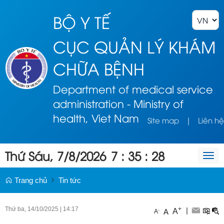
BỘ Y TẾ
CỤC QUẢN LÝ KHÁM
CHỮA BỆNH
Department of medical service
administration - Ministry of
health, Viet Nam
Site map
|
Liên hệ
Thứ Sáu, 7/8/2026
7
:
35
:
28
Togg
navi
Trang chủ
Tin tức
Thứ ba, 14/10/2025
|
14:17
+
|
A
-
A
A