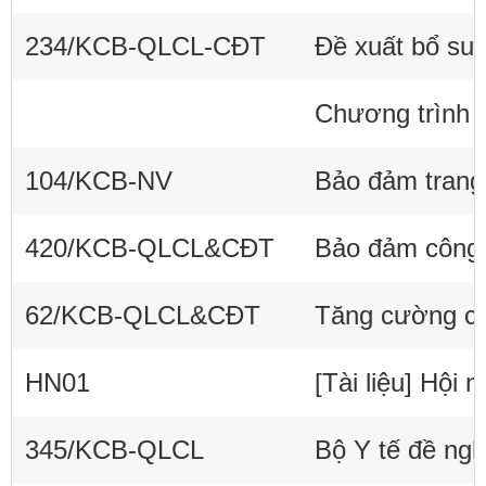
234/KCB-QLCL-CĐT
Đề xuất bổ su
Chương trình h
104/KCB-NV
Bảo đảm trang 
420/KCB-QLCL&CĐT
Bảo đảm công 
62/KCB-QLCL&CĐT
HN01
[Tài liệu] Hội
345/KCB-QLCL
Bộ Y tế đề ngh