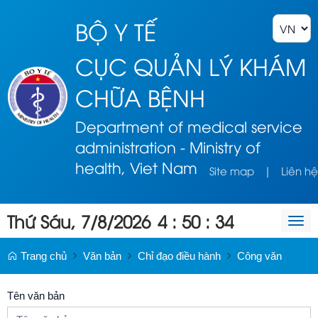
BỘ Y TẾ
CỤC QUẢN LÝ KHÁM
CHỮA BỆNH
Department of medical service
administration - Ministry of
health, Viet Nam
Site map
|
Liên hệ
Thứ Sáu, 7/8/2026
4
:
50
:
34
Togg
navi
Trang chủ
Văn bản
Chỉ đạo điều hành
Công văn
Tên văn bản