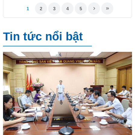
1
2
3
4
5
Tin tức nổi bật