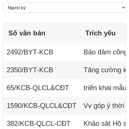
Số văn bản
Trích yếu
2492/BYT-KCB
Bảo đảm công t
2350/BYT-KCB
Tăng cường kiể
65/KCB-QLCL&CĐT
triển khai mẫu
1590/KCB-QLCL&CĐT
Vv góp ý thời 
382/KCB-QLCL-CĐT
Khảo sát Hồ s