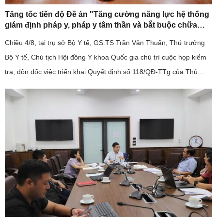
Tăng tốc tiến độ Đề án "Tăng cường năng lực hệ thống
giám định pháp y, pháp y tâm thần và bắt buộc chữa
bệnh tâm thần giai đoạn 2026-2030".
Chiều 4/8, tại trụ sở Bộ Y tế, GS.TS Trần Văn Thuấn, Thứ trưởng
Bộ Y tế, Chủ tịch Hội đồng Y khoa Quốc gia chủ trì cuộc họp kiểm
tra, đôn đốc việc triển khai Quyết định số 118/QĐ-TTg của Thủ
tướng Chính phủ về Đề án "Tăng cường năng lực hệ thống ...