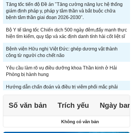
Tăng tốc tiến độ Đề án "Tăng cường năng lực hệ thống
giám định pháp y, pháp y tâm thần và bắt buộc chữa
bệnh tâm thần giai đoạn 2026-2030".
Bộ Y tế tăng tốc Chiến dịch 500 ngày đêm,đẩy mạnh thực
hiện tìm kiếm, quy tập và xác định danh tính hài cốt liệt sĩ
Bệnh viện Hữu nghị Việt Đức: ghép dương vật thành
công từ người cho chết não
Yêu cầu làm rõ vụ điều dưỡng khoa Thần kinh ở Hải
Phòng bị hành hung
Hướng dẫn chẩn đoán và điều trị viêm phổi mắc phải
cộng đồng ở người lớn
Số văn bản
Trích yếu
Ngày ban
Cục Quản lý Khám, chữa bệnh yêu cầu rà soát, kiểm tra
đối với cơ sở khám bệnh, chữa bệnh trên địa bàn tỉnh
Nghệ An
Không có văn bản
Dược sĩ bệnh viện phải là một trụ cột của chất lượng điều