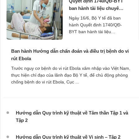
Quyết định 1740/QĐ-BYT
ban hành tài liệu chuyên
môn Hướng dẫn chẩn
Ngày 16/6, Bộ Y tế đã ban
đoán và điều trị viêm gan
hành Quyết định 1740/QĐ-
vi rút B
BYT ban hành tài liệu
chuyên môn Hướng dẫn
chẩn đoán và điều trị viêm
Ban hành Hướng dẫn chẩn đoán và điều trị bệnh do vi
gan vi rút B. Quyết định này
rút Ebola
...
Trước nguy cơ bệnh do vi rút Ebola xâm nhập vào Việt Nam,
thực hiện chỉ đạo của lãnh đạo Bộ Y tế, để chủ động phòng
chống bệnh do vi rút Ebola, Cục ...
Hướng dẫn Quy trình kỹ thuật về Tâm thần Tập 1 và
Tập 2
Hướng dẫn Quy trình kỹ thuật về Vi sinh – Tập 2