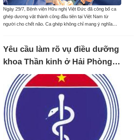
Ngày 29/7, Bệnh viện Hữu nghị Việt Đức đã công bố ca
ghép dương vật thành công đầu tiên tại Việt Nam từ
người cho chết não. Ca ghép không chỉ mang ý nghĩa
điều trị cho một người bệnh mà còn khẳng định năng lực
làm chủ kỹ thuật ghép mô phức hợp của đội ngũ bác sĩ
Việt Nam, mở ra cơ hội điều trị cho ...
Yêu cầu làm rõ vụ điều dưỡng
khoa Thần kinh ở Hải Phòng
bị hành hung