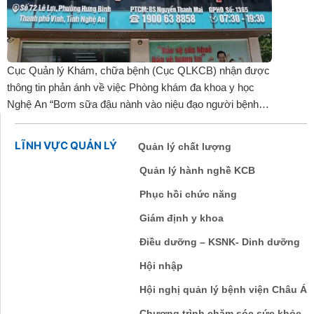
Cục Quản lý Khám, chữa bệnh (Cục QLKCB) nhận được
thông tin phản ánh về việc Phòng khám đa khoa y học
Nghệ An “Bơm sữa đậu nành vào niệu đạo người bệnh
để giả viêm nhiễm, lừa chữa bệnh giá cao”.
LĨNH VỰC QUẢN LÝ
Quản lý chất lượng
Quản lý hành nghề KCB
Phục hồi chức năng
Giám định y khoa
Điều dưỡng – KSNK- Dinh dưỡng
Hội nhập
Hội nghị quản lý bệnh viện Châu Á
Chương trình chăm sóc sức khỏe