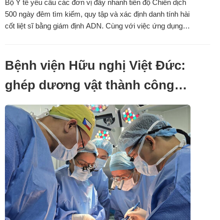
Bộ Y tế yêu cầu các đơn vị đẩy nhanh tiến độ Chiến dịch
500 ngày đêm tìm kiếm, quy tập và xác định danh tính hài
cốt liệt sĩ bằng giám định ADN. Cùng với việc ứng dụng
công nghệ giải trình tự gene thế hệ mới, ngành y tế cũng
kiến nghị sớm bố trí kinh phí, đầu tư trang thiết bị và nhân
lực để hoàn ...
Bệnh viện Hữu nghị Việt Đức:
ghép dương vật thành công
từ người cho chết não