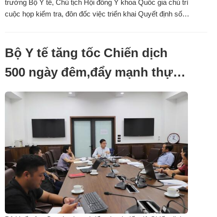
trưởng Bộ Y tế, Chủ tịch Hội đồng Y khoa Quốc gia chủ trì
cuộc họp kiểm tra, đôn đốc việc triển khai Quyết định số
118/QĐ-TTg của Thủ tướng Chính phủ về Đề án "Tăng
cường năng lực hệ thống giám định pháp y, pháp y tâm thần
và bắt buộc chữa ...
Bộ Y tế tăng tốc Chiến dịch
500 ngày đêm,đẩy mạnh thực
hiện tìm kiếm, quy tập và xác
định danh tính hài cốt liệt sĩ