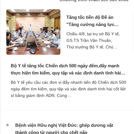
Tăng tốc tiến độ Đề án
"Tăng cường năng lực
hệ thống giám định pháp
Chiều 4/8, tại trụ sở Bộ Y tế,
y, pháp y tâm thần và bắt
GS.TS Trần Văn Thuấn,
buộc chữa bệnh tâm thần
Thứ trưởng Bộ Y tế, Chủ
giai đoạn 2026-2030".
tịch Hội đồng Y khoa Quốc
gia chủ trì cuộc họp kiểm
Bộ Y tế tăng tốc Chiến dịch 500 ngày đêm,đẩy mạnh
tra, đôn đốc việc ...
thực hiện tìm kiếm, quy tập và xác định danh tính hài
cốt liệt sĩ
Bộ Y tế yêu cầu các đơn vị đẩy nhanh tiến độ Chiến dịch 500
ngày đêm tìm kiếm, quy tập và xác định danh tính hài cốt liệt
sĩ bằng giám định ADN. Cùng ...
Bệnh viện Hữu nghị Việt Đức: ghép dương vật
thành công từ người cho chết não