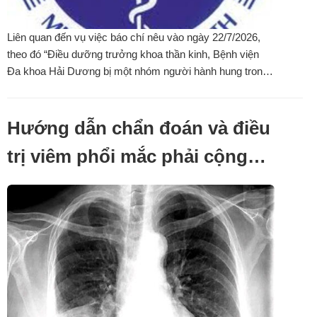
Liên quan đến vụ việc báo chí nêu vào ngày 22/7/2026,
theo đó “Điều dưỡng trưởng khoa thần kinh, Bệnh viện
Đa khoa Hải Dương bị một nhóm người hành hung trong
bệnh viện và nhà riêng, dẫn đến phải nhập viện”; đây là
sự việc có tính chất nghiêm trọng, gây mất an ninh trật tự
trong bệnh viện và ảnh ...
Hướng dẫn chẩn đoán và điều
trị viêm phổi mắc phải cộng
đồng ở người lớn