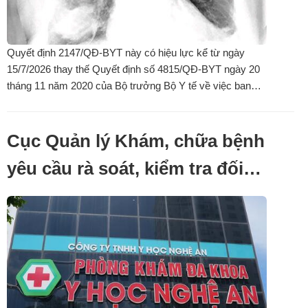
Quyết định 2147/QĐ-BYT này có hiệu lực kể từ ngày
15/7/2026 thay thế Quyết định số 4815/QĐ-BYT ngày 20
tháng 11 năm 2020 của Bộ trưởng Bộ Y tế về việc ban
hành tài liệu chuyên môn “Hướng dẫn chẩn đoán và điều
trị viêm phổi mắc phải cộng đồng ở người lớn”.
Cục Quản lý Khám, chữa bệnh
yêu cầu rà soát, kiểm tra đối
với cơ sở khám bệnh, chữa
bệnh trên địa bàn tỉnh Nghệ
An