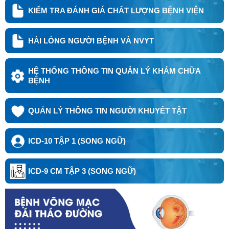
trị và an toàn người bệnh
KIỂM TRA ĐÁNH GIÁ CHẤT LƯỢNG BỆNH VIỆN
Thứ trưởng Trần Văn Thuấn: 6 nhóm kế hoạch triển khai
HÀI LÒNG NGƯỜI BỆNH VÀ NVYT
các hoạt động Kỷ niệm ngày Thương binh-Liệt sĩ năm
2026 và hướng tới kỷ niệm 80 năm ngày Thương binh-
Liệt sĩ
HỆ THỐNG THÔNG TIN QUẢN LÝ KHÁM CHỮA
BỆNH
Bệnh viện Hữu nghị Việt Đức cơ sở Ninh Bình cấp cứu
thành công ca đa chấn thương nguy kịch ngay đêm trực
đầu tiên
QUẢN LÝ THÔNG TIN NGƯỜI KHUYẾT TẬT
Bệnh viện Hữu nghị Việt Đức cơ sở Ninh Bình đi vào
hoạt động, mở rộng cơ hội tiếp cận kỹ thuật ngoại khoa
ICD-10 TẬP 1 (SONG NGỮ)
chuyên sâu cho người bệnh
ICD-9 CM TẬP 3 (SONG NGỮ)