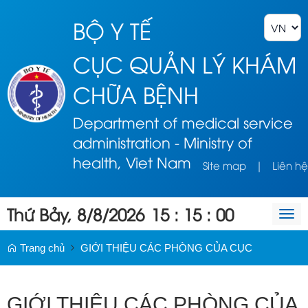
BỘ Y TẾ
CỤC QUẢN LÝ KHÁM
CHỮA BỆNH
Department of medical service
administration - Ministry of
health, Viet Nam
Site map
|
Liên hệ
Thứ Bảy, 8/8/2026
15
:
15
:
00
Togg
navi
Trang chủ
GIỚI THIỆU CÁC PHÒNG CỦA CỤC
GIỚI THIỆU CÁC PHÒNG CỦA