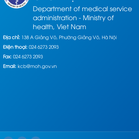
Department of medical service
administration - Ministry of
health, Viet Nam
Địa chỉ:
138 A Giảng Võ, Phường Giảng Võ, Hà Nội
Điện thoại:
024 6273 2093
Fax:
024 6273 2093
Email:
kcb@moh.gov.vn