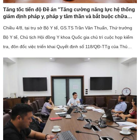
Tăng tốc tiến độ Đề án "Tăng cường năng lực hệ thống
giám định pháp y, pháp y tâm thần và bắt buộc chữa
bệnh tâm thần giai đoạn 2026-2030".
Chiều 4/8, tại trụ sở Bộ Y tế, GS.TS Trần Văn Thuấn, Thứ trưởng
Bộ Y tế, Chủ tịch Hội đồng Y khoa Quốc gia chủ trì cuộc họp kiểm
tra, đôn đốc việc triển khai Quyết định số 118/QĐ-TTg của Thủ
tướng Chính phủ về Đề án "Tăng cường năng lực hệ thống ...