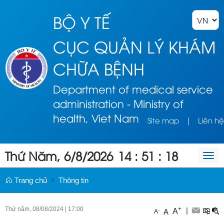
BỘ Y TẾ
CỤC QUẢN LÝ KHÁM
CHỮA BỆNH
Department of medical service
administration - Ministry of
health, Viet Nam
Site map
|
Liên hệ
Thứ Năm, 6/8/2026
14
:
51
:
18
Togg
navi
Trang chủ
Thông tin
Thứ năm, 08/08/2024
|
17:00
+
|
A
-
A
A