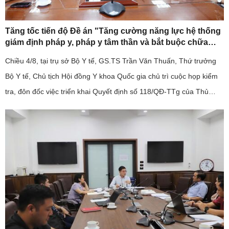
Tăng tốc tiến độ Đề án "Tăng cường năng lực hệ thống
giám định pháp y, pháp y tâm thần và bắt buộc chữa
bệnh tâm thần giai đoạn 2026-2030".
Chiều 4/8, tại trụ sở Bộ Y tế, GS.TS Trần Văn Thuấn, Thứ trưởng
Bộ Y tế, Chủ tịch Hội đồng Y khoa Quốc gia chủ trì cuộc họp kiểm
tra, đôn đốc việc triển khai Quyết định số 118/QĐ-TTg của Thủ
tướng Chính phủ về Đề án "Tăng cường năng lực hệ thống ...