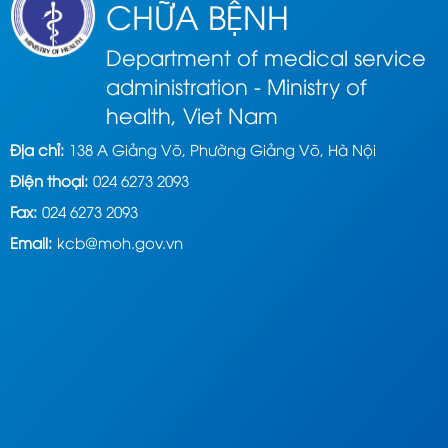
CHỮA BỆNH
Department of medical service
administration - Ministry of
health, Viet Nam
Địa chỉ:
138 A Giảng Võ, Phường Giảng Võ, Hà Nội
Điện thoại:
024 6273 2093
Fax:
024 6273 2093
Email:
kcb@moh.gov.vn