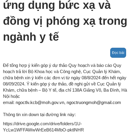
ứng dụng bức xạ và
đồng vị phóng xạ trong
ngành y tế
Đọc bài
Để tổng hợp ý kiến góp ý dự thảo Quy hoạch và báo cáo Quy
hoạch trả lời Bộ Khoa học và Công nghệ, Cục Quản lý Khám,
chữa bệnh xin ý kiến các đơn vị từ ngày 08/8/2024 đến hết ngày
08/09/2024. Ý kiến góp ý dự thảo, đề nghị gửi về Cục Quản lý
Khám, chữa bệnh – Bộ Y tế, địa chỉ 138A Giảng Võ, Ba Đình, Hà
Nội hoặc
email:
ngoctlv.kcb@moh.gov.vn
,
ngoctruongmoh@gmail.com
Thông tin xin down tại đường link này:
https://drive.google.com/drive/folders/1U-
YcLw1WFFAWwWrEeB614MbO-pktlNHR