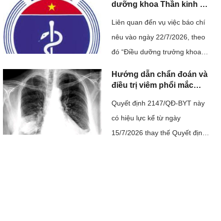
não. Ca ghép không chỉ mang
dưỡng khoa Thần kinh ở
Hải Phòng bị hành hung
ý nghĩa điều trị cho một người
Liên quan đến vụ việc báo chí
bệnh mà còn khẳng định năng
nêu vào ngày 22/7/2026, theo
lực làm chủ kỹ thuật ghép mô
đó “Điều dưỡng trưởng khoa
phức hợp của ...
thần kinh, Bệnh viện Đa khoa
Hướng dẫn chẩn đoán và
Hải Dương bị một nhóm người
điều trị viêm phổi mắc
phải cộng đồng ở người
hành hung trong bệnh viện và
Quyết định 2147/QĐ-BYT này
lớn
nhà riêng, dẫn đến phải nhập
có hiệu lực kể từ ngày
viện”; đây là sự việc có tính
15/7/2026 thay thế Quyết định
chất nghiêm trọng, ...
số 4815/QĐ-BYT ngày 20
tháng 11 năm 2020 của Bộ
trưởng Bộ Y tế về việc ban
hành tài liệu chuyên môn
“Hướng dẫn chẩn đoán và điều