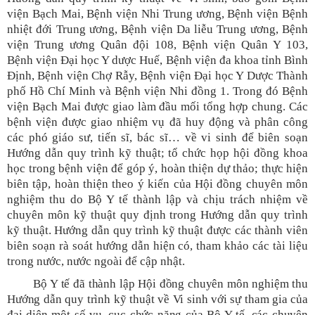
viện Bạch Mai, Bệnh viện Nhi Trung ương, Bệnh viện Bệnh
nhiệt đới Trung ương, Bệnh viện Da liễu Trung ương, Bệnh
viện Trung ương Quân đội 108, Bệnh viện Quân Y 103,
Bệnh viện Đại học Y dược Huế, Bệnh viện đa khoa tỉnh Bình
Định, Bệnh viện Chợ Rẫy, Bệnh viện Đại học Y Dược Thành
phố Hồ Chí Minh và Bệnh viện Nhi đồng 1. Trong đó Bệnh
viện Bạch Mai được giao làm đầu mối tổng hợp chung. Các
bệnh viện được giao nhiệm vụ đã huy động và phân công
các phó giáo sư, tiến sĩ, bác sĩ… về vi sinh để biên soạn
Hướng dẫn quy trình kỹ thuật; tổ chức họp hội đồng khoa
học trong bệnh viện để góp ý, hoàn thiện dự thảo; thực hiện
biên tập, hoàn thiện theo ý kiến của Hội đồng chuyên môn
nghiệm thu do Bộ Y tế thành lập và chịu trách nhiệm về
chuyên môn kỹ thuật quy định trong Hướng dẫn quy trình
kỹ thuật. Hướng dẫn quy trình kỹ thuật được các thành viên
biên soạn rà soát hướng dẫn hiện có, tham khảo các tài liệu
trong nước, nước ngoài để cập nhật.
Bộ Y tế đã thành lập Hội đồng chuyên môn nghiệm thu
Hướng dẫn quy trình kỹ thuật về Vi sinh với sự tham gia của
đại diện một số vụ, cục chức năng của Bộ Y tế, các chuyên