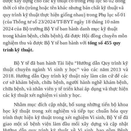
được xây dựng cho các kỹ thuật có trong Phụ lục số 02 đồng
thời có tên (trùng hoặc tên khác nhưng bản chất kỹ thuật và
quy trình kỹ thuật thực hiện giống nhau) trong Phụ lục số 01
(của Thông tư số 23/2024/TT-BYT ngày 18 tháng 10 năm
2024 của Bộ trưởng Bộ Y tế ban hành danh mục kỹ thuật
trong khám bệnh, chữa bệnh), đã được Hội đồng chuyên môn
nghiệm thu
và được Bộ Y tế ban hành
với
tổng số 455 quy
trình kỹ thuật.
Bộ Y tế đã ban hành Tài liệu “Hướng dẫn Quy trình kỹ
thuật chuyên ngành Vi sinh y học” vào các năm 2013 và
2018. Hướng dẫn Quy trình kỹ thuật này làm căn cứ để các
cơ sở khám bệnh, chữa bệnh, người hành nghề khám bệnh,
chữa bệnh, và nhân viên y tế triển khai áp dụng và thực hiện
các kỹ thuật xét nghiệm vi sinh y học.
Nhằm mục đích cập nhật, bổ sung những tiến bộ khoa
học kỹ thuật trong xét nghiệm
và tiếp tục chuẩn hóa quy
trình thực hiện kỹ thuật trong xét nghiệm Vi sinh, Bộ Y tế đã
giao một số bệnh viện làm đầu mối xây dựng và cập nhật
Hướng dẫn quy trình kỹ thuật về Vi sinh, bao gồm Bệnh