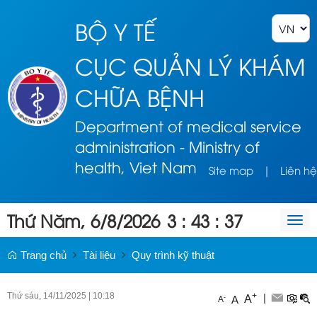
BỘ Y TẾ
CỤC QUẢN LÝ KHÁM
CHỮA BỆNH
Department of medical service
administration - Ministry of
health, Viet Nam
Site map
|
Liên hệ
Thứ Năm, 6/8/2026
3
:
43
:
37
Togg
navi
Trang chủ
Tài liệu
Quy trình kỹ thuật
Thứ sáu, 14/11/2025
|
10:18
+
|
A
-
A
A