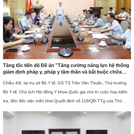
Tăng tốc tiến độ Đề án "Tăng cường năng lực hệ thống
giám định pháp y, pháp y tâm thần và bắt buộc chữa
bệnh tâm thần giai đoạn 2026-2030".
Chiều 4/8, tại trụ sở Bộ Y tế, GS.TS Trần Văn Thuấn, Thứ trưởng
Bộ Y tế, Chủ tịch Hội đồng Y khoa Quốc gia chủ trì cuộc họp kiểm
tra, đôn đốc việc triển khai Quyết định số 118/QĐ-TTg của Thủ
tướng Chính phủ về Đề án "Tăng cường năng lực hệ thống ...