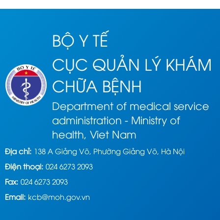
BỘ Y TẾ
CỤC QUẢN LÝ KHÁM
CHỮA BỆNH
Department of medical service
administration - Ministry of
health, Viet Nam
Địa chỉ:
138 A Giảng Võ, Phường Giảng Võ, Hà Nội
Điện thoại:
024 6273 2093
Fax:
024 6273 2093
Email:
kcb@moh.gov.vn