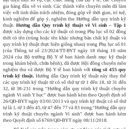
gia hàng đầu về vi sinh. Các thành viên chuyên môn đã làm
việc với tinh thần trách nhiệm, đóng góp về thời gian, trí tuệ,
kinh nghiệm để góp ý, nghiệm thu Hướng dẫn quy trình kỹ
thuật.
Hướng dẫn Quy trình kỹ thuật về Vi sinh – Tập 1
được xây dựng cho các kỹ thuật có trong Phụ lục số 02 đồng
thời có tên (trùng hoặc tên khác nhưng bản chất kỹ thuật và
quy trình kỹ thuật thực hiện giống nhau) trong Phụ lục số 01
(của Thông tư số 23/2024/TT-BYT ngày 18 tháng 10 năm
2024 của Bộ trưởng Bộ Y tế ban hành danh mục kỹ thuật
trong khám bệnh, chữa bệnh), đã được Hội đồng chuyên môn
nghiệm thu
và được Bộ Y tế ban hành
với
tổng số 455 quy
trình kỹ thuật.
Hướng dẫn Quy trình kỹ thuật này
thay thế
các
quy trình kỹ thuật từ có số thứ tự từ 1 đến 18, từ 31 đến
32, từ 38-231 trong “Hướng dẫn quy trình kỹ thuật chuyên
ngành Vi sinh Y học” được ban hành kèm theo Quyết định số
26/QĐ-BYT ngày 03/01/2013 và quy trình kỹ thuật có số thứ
tự là 1, từ 3 đến 45, từ 47 đến 77 và 83 trong “Hướng dẫn quy
trình kỹ thuật chuyên ngành Vi sinh” được ban hành kèm
theo Quyết định số 6769/QĐ-BYT ngày 08/11/2018.