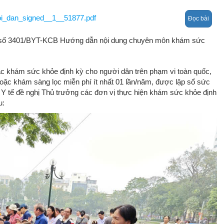
PPL
Hợp tác q
hồi chức năng
hướng dẫn 
tế
_dan_signed__1__51877.pdf
Đọc bài
thực hành
định y khoa
n số 3401/BYT-KCB Hướng dẫn nội dung chuyên môn khám sức
Khám sức
ưỡng – KSNK- 
khỏe
dưỡng
g tác khám sức khỏe định kỳ cho người dân trên phạm vi toàn quốc,
ặc khám sàng lọc miễn phí ít nhất 01 lần/năm, được lập sổ sức
 Y tế đề nghị Thủ trưởng các đơn vị thực hiện khám sức khỏe định
hập
u:
hị quản lý 
viện Châu Á
h Y tế
Vì lá phổi 
g trình chăm 
khỏe Việt Nam
c khỏe