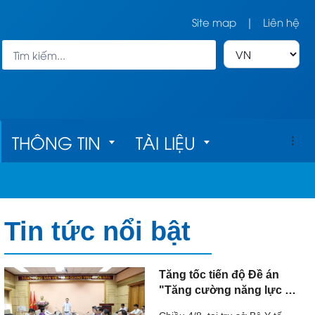
Site map
|
Liên hệ
THÔNG TIN
TÀI LIỆU
h
Bản đồ cơ sở 
Tài liệu về 
Tin tức nổi bật
y tế
chăm sóc mắt
c 
Quy trình kỹ 
Tăng tốc tiến độ Đề án
"Tăng cường năng lực hệ
thuật
thống giám định pháp y,