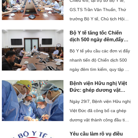
uốc 
Chiều 4/8, tại trụ sở Bộ Y tế,
pháp y tâm thần và bắt
Hướng dẫn 
buộc chữa bệnh tâm thần
GS.TS Trần Văn Thuấn, Thứ
giai đoạn 2026-2030".
trưởng Bộ Y tế, Chủ tịch Hội
chẩn đoán, 
 
đồng Y khoa Quốc gia chủ trì
điều trị
Bộ Y tế tăng tốc Chiến
cuộc họp kiểm tra, đôn đốc
dịch 500 ngày đêm,đẩy
Tài liệu liên 
mạnh thực hiện tìm kiếm,
việc triển khai Quyết định số
Bộ Y tế yêu cầu các đơn vị đẩy
quy tập và xác định danh
118/QĐ-TTg của Thủ tướng
quan đến 
tính hài cốt liệt sĩ
nhanh tiến độ Chiến dịch 500
Chính phủ về Đề án "Tăng
Covid-19
ngày đêm tìm kiếm, quy tập và
cường năng lực hệ thống ...
xác định danh tính hài cốt liệt sĩ
Bệnh viện Hữu nghị Việt
Tài liệu Hội 
bằng giám định ADN. Cùng với
Đức: ghép dương vật
nghị, tập huấn
thành công từ người cho
việc ứng dụng công nghệ giải
Ngày 29/7, Bệnh viện Hữu nghị
chết não
trình tự gene thế hệ mới,
Việt Đức đã công bố ca ghép
ngành y tế cũng kiến nghị sớm
dương vật thành công đầu tiên
bố trí ...
tại Việt Nam từ người cho chết
Yêu cầu làm rõ vụ điều