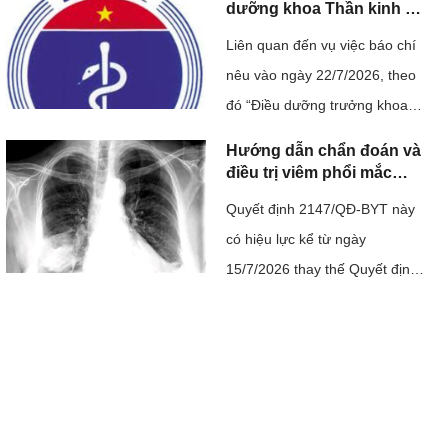
não. Ca ghép không chỉ mang
dưỡng khoa Thần kinh ở
Hải Phòng bị hành hung
ý nghĩa điều trị cho một người
Liên quan đến vụ việc báo chí
bệnh mà còn khẳng định năng
nêu vào ngày 22/7/2026, theo
lực làm chủ kỹ thuật ghép mô
đó “Điều dưỡng trưởng khoa
phức hợp của ...
thần kinh, Bệnh viện Đa khoa
Hướng dẫn chẩn đoán và
Hải Dương bị một nhóm người
điều trị viêm phổi mắc
phải cộng đồng ở người
hành hung trong bệnh viện và
Quyết định 2147/QĐ-BYT này
lớn
nhà riêng, dẫn đến phải nhập
có hiệu lực kể từ ngày
viện”; đây là sự việc có tính
15/7/2026 thay thế Quyết định
chất nghiêm trọng, ...
số 4815/QĐ-BYT ngày 20
tháng 11 năm 2020 của Bộ
trưởng Bộ Y tế về việc ban
hành tài liệu chuyên môn
“Hướng dẫn chẩn đoán và điều