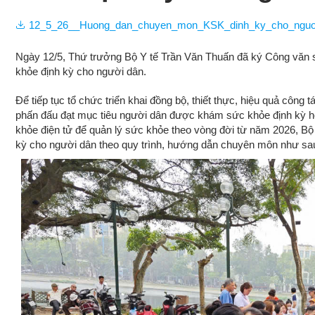
Văn bản Q
Phục 
Dự thảo xin ý 
12_5_26__Huong_dan_chuyen_mon_KSK_dinh_ky_cho_nguoi
Giám 
kiến
Ngày 12/5, Thứ trưởng Bộ Y tế Trần Văn Thuấn đã ký Công vă
khỏe định kỳ cho người dân.
Điều d
Dinh 
Để tiếp tục tổ chức triển khai đồng bộ, thiết thực, hiệu quả côn
phấn đấu đạt mục tiêu người dân được khám sức khỏe định kỳ ho
khỏe điện tử để quản lý sức khỏe theo vòng đời từ năm 2026, Bộ
Hội n
kỳ cho người dân theo quy trình, hướng dẫn chuyên môn như sa
Hội ng
bệnh 
Du lịc
Chươn
sóc sứ