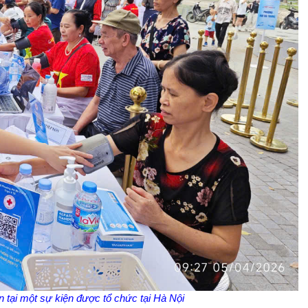
Đái tháo 
đường
Phòng chống 
đột quỵ
Phòng chống 
kháng thuốc
 tại một sự kiện được tổ chức tại Hà Nội