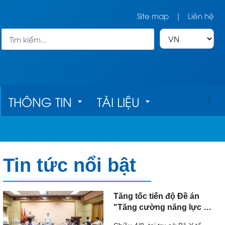
Site map
|
Liên hệ
THÔNG TIN
TÀI LIỆU
h
Bản đồ cơ sở 
Tài liệu về 
Tin tức nổi bật
y tế
chăm sóc mắt
c 
Quy trình kỹ 
Tăng tốc tiến độ Đề án
"Tăng cường năng lực hệ
thuật
thống giám định pháp y,