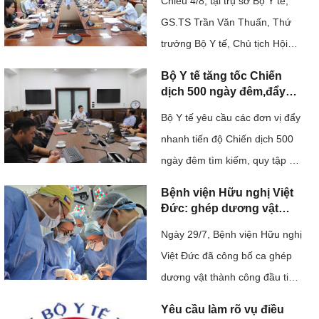
uốc 
Chiều 4/8, tại trụ sở Bộ Y tế,
pháp y tâm thần và bắt
Hướng dẫn 
buộc chữa bệnh tâm thần
GS.TS Trần Văn Thuấn, Thứ
giai đoạn 2026-2030".
trưởng Bộ Y tế, Chủ tịch Hội
chẩn đoán, 
 
đồng Y khoa Quốc gia chủ trì
điều trị
Bộ Y tế tăng tốc Chiến
cuộc họp kiểm tra, đôn đốc
dịch 500 ngày đêm,đẩy
Tài liệu liên 
mạnh thực hiện tìm kiếm,
việc triển khai Quyết định số
Bộ Y tế yêu cầu các đơn vị đẩy
quy tập và xác định danh
118/QĐ-TTg của Thủ tướng
quan đến 
tính hài cốt liệt sĩ
nhanh tiến độ Chiến dịch 500
Chính phủ về Đề án "Tăng
Covid-19
ngày đêm tìm kiếm, quy tập và
cường năng lực hệ thống ...
xác định danh tính hài cốt liệt sĩ
Bệnh viện Hữu nghị Việt
Tài liệu Hội 
bằng giám định ADN. Cùng với
Đức: ghép dương vật
nghị, tập huấn
thành công từ người cho
việc ứng dụng công nghệ giải
Ngày 29/7, Bệnh viện Hữu nghị
chết não
trình tự gene thế hệ mới,
Việt Đức đã công bố ca ghép
ngành y tế cũng kiến nghị sớm
dương vật thành công đầu tiên
bố trí ...
tại Việt Nam từ người cho chết
Yêu cầu làm rõ vụ điều