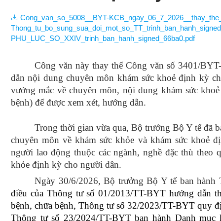
Văn bản Q
Phục 
Dự thảo xin ý 
Cong_van_so_5008__BYT-KCB_ngay_06_7_2026__thay_the_C
Giám 
Thong_tu_bo_sung_sua_doi_mot_so_TT_trinh_ban_hanh_signed
kiến
PHU_LUC_SO_XXIV_trinh_ban_hanh_signed_66ba0.pdf
Điều d
Công văn này thay thế Công văn số 3401/BYT
Dinh 
dẫn nội dung chuyên môn khám sức khoẻ định kỳ cho 
vướng mắc về chuyên môn, nội dung khám sức khoẻ 
Hội n
bệnh) để được xem xét, hướng dẫn.
Hội ng
Trong thời gian vừa qua, Bộ trưởng Bộ Y tế đã 
bệnh 
chuyên môn về khám sức khỏe và khám sức khoẻ địn
người lao động thuộc các ngành, nghề đặc thù theo q
khỏe định kỳ cho người dân.
Du lịc
Ngày 30/6/2026, Bộ trưởng Bộ Y tế ban hành
Chươn
điều của Thông tư số 01/2013/TT-BYT hướng dẫn thự
bệnh, chữa bệnh
,
Thông tư số 32/2023/TT-BYT quy địn
sóc sứ
Thông tư số 23/2024/TT-BYT ban hành Danh mục kỹ