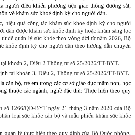
 người điều khiển phương tiện giao thông đường sắt,
Đái tháo 
môn về khám sức khoẻ định kỳ cho người dân.
đường
hực, hiệu quả công tác khám sức khỏe định kỳ cho người
ười dân được khám sức khỏe định kỳ hoặc khám sàng lọc
Phòng chống 
n tử để quản lý sức khỏe theo vòng đời từ năm 2026, Bộ
đột quỵ
sức khỏe định kỳ cho người dân theo hướng dẫn chuyên
Phòng chống 
h tại khoản 2, Điều 2 Thông tư số 25/2026/TT-BYT.
kháng thuốc
định tại khoản 3, Điều 2, Thông tư số 25/2026/TT-BYT.
là cán bộ, trẻ em trong các cơ sở giáo dục mầm non, học
ộng thuộc các ngành, nghề đặc thù: Thực hiện theo quy
định số 1266/QĐ-BYT ngày 21 tháng 3 năm 2020 của Bộ
 phân loại sức khỏe cán bộ và mẫu phiếu khám sức khỏe
 quản lý thực hiện theo quy định của Bộ Quốc phòng,