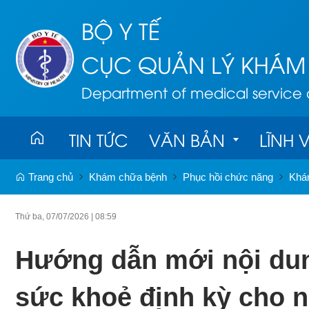
BỘ Y TẾ
CỤC QUẢN LÝ KHÁM
Department of medical service ad
TIN TỨC
VĂN BẢN
LĨNH 
Trang chủ
Khám chữa bệnh
Phục hồi chức năng
Khá
Công văn
Chỉ đạo điều 
Quản l
Thứ ba, 07/07/2026
|
08:59
hành
Chỉ thị, Quy
Quản 
Hướng dẫn mới nội du
định
Văn bản pháp 
KCB
sức khoẻ định kỳ cho 
quy