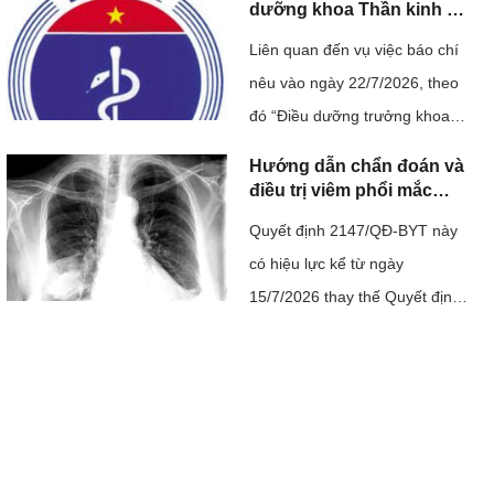
não. Ca ghép không chỉ mang
dưỡng khoa Thần kinh ở
Hải Phòng bị hành hung
ý nghĩa điều trị cho một người
Liên quan đến vụ việc báo chí
bệnh mà còn khẳng định năng
nêu vào ngày 22/7/2026, theo
lực làm chủ kỹ thuật ghép mô
đó “Điều dưỡng trưởng khoa
phức hợp của ...
thần kinh, Bệnh viện Đa khoa
Hướng dẫn chẩn đoán và
Hải Dương bị một nhóm người
điều trị viêm phổi mắc
phải cộng đồng ở người
hành hung trong bệnh viện và
Quyết định 2147/QĐ-BYT này
lớn
nhà riêng, dẫn đến phải nhập
có hiệu lực kể từ ngày
viện”; đây là sự việc có tính
15/7/2026 thay thế Quyết định
chất nghiêm trọng, ...
số 4815/QĐ-BYT ngày 20
tháng 11 năm 2020 của Bộ
trưởng Bộ Y tế về việc ban
hành tài liệu chuyên môn
“Hướng dẫn chẩn đoán và điều