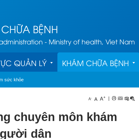
 CHỮA BỆNH
ministration - Ministry of health, Viet Nam
VỰC QUẢN LÝ
KHÁM CHỮA BỆNH
m sức khỏe
Giám địn
ý chất lượng
Phục hồi chức 
+
|
A
-
A
A
năng
ết 
Danh sách Cơ 
Khắc phụ
lý hành nghề 
ng chuyên môn khám
sở KBCB đủ 
hậu quả
Điều dưỡng
người dân
điều kiện 