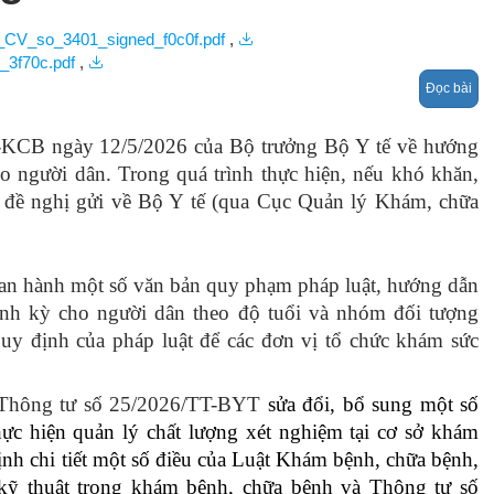
PPL
Hợp tác q
hồi chức năng
hướng dẫn 
tế
V_so_3401_signed_f0c0f.pdf
,
thực hành
định y khoa
_3f70c.pdf
,
Khám sức
Đọc bài
ưỡng – KSNK- 
khỏe
-KCB ngày 12/5/2026 của Bộ trưởng Bộ Y tế về hướng
dưỡng
người dân. Trong quá trình thực hiện, nếu khó khăn,
đề nghị gửi về Bộ Y tế (qua Cục Quản lý Khám, chữa
hập
hị quản lý 
ban hành một số văn bản quy phạm pháp luật, hướng dẫn
viện Châu Á
h kỳ cho người dân theo độ tuổi và nhóm đối tượng
uy định của pháp luật để các đơn vị tổ chức khám sức
h Y tế
 Thông tư số 25/2026/TT-BYT
sửa đổi, bổ sung một số
Vì lá phổi 
g trình chăm 
c hiện quản lý chất lượng xét nghiệm tại cơ sở khám
h chi tiết một số điều của Luật Khám bệnh, chữa bệnh,
khỏe Việt Nam
c khỏe
 thuật trong khám bệnh, chữa bệnh và Thông tư số