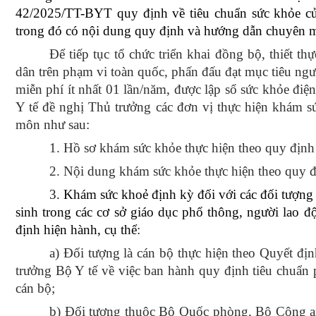
42/2025/TT-BYT quy định về tiêu chuẩn sức khỏe của
trong đó có nội dung quy định và hướng dẫn chuyên 
Để tiếp tục tổ chức triển khai đồng bộ, thiết t
dân trên phạm vi toàn quốc, phấn đấu đạt mục tiêu ng
miễn phí ít nhất 01 lần/năm, được lập sổ sức khỏe điệ
Y tế đề nghị Thủ trưởng các đơn vị thực hiện khám 
môn như sau:
1. Hồ sơ khám sức khỏe thực hiện theo quy địn
2. Nội dung khám sức khỏe thực hiện theo quy 
3.
Khám sức khoẻ định kỳ đối với các đối tượng 
sinh trong các cơ sở giáo dục phổ thông, người lao đ
định hiện hành, cụ thể
:
a) Đối tượng là cán bộ thực hiện theo Quyết 
trưởng Bộ Y tế về việc ban hành quy định tiêu chuẩn
cán bộ;
b) Đối tượng thuộc Bộ Quốc phòng, Bộ Công an