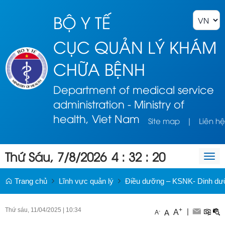
BỘ Y TẾ
CỤC QUẢN LÝ KHÁM
CHỮA BỆNH
Department of medical service
administration - Ministry of
health, Viet Nam
Site map
|
Liên hệ
Thứ Sáu, 7/8/2026
4
:
32
:
20
Togg
navi
Trang chủ
Lĩnh vực quản lý
Điều dưỡng – KSNK- Dinh d
Thứ sáu, 11/04/2025
|
10:34
+
|
A
-
A
A