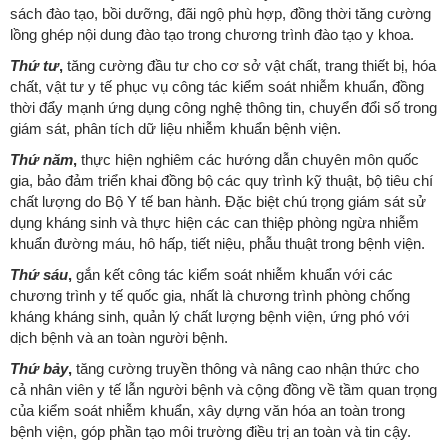
sách đào tạo, bồi dưỡng, đãi ngộ phù hợp, đồng thời tăng cường
lồng ghép nội dung đào tạo trong chương trình đào tạo y khoa.
Thứ tư
,
tăng cường đầu tư cho cơ sở vật chất, trang thiết bị, hóa
chất, vật tư y tế phục vụ công tác kiểm soát nhiễm khuẩn, đồng
thời đẩy mạnh ứng dụng công nghệ thông tin, chuyển đổi số trong
giám sát, phân tích dữ liệu nhiễm khuẩn bệnh viện.
Thứ năm
,
thực hiện nghiêm các hướng dẫn chuyên môn quốc
gia, bảo đảm triển khai đồng bộ các quy trình kỹ thuật, bộ tiêu chí
chất lượng do Bộ Y tế ban hành. Đặc biệt chú trọng giám sát sử
dụng kháng sinh và thực hiện các can thiệp phòng ngừa nhiễm
khuẩn đường máu, hô hấp, tiết niệu, phẫu thuật trong bệnh viện.
Thứ sáu
,
gắn kết công tác kiểm soát nhiễm khuẩn với các
chương trình y tế quốc gia, nhất là chương trình phòng chống
kháng kháng sinh, quản lý chất lượng bệnh viện, ứng phó với
dịch bệnh và an toàn người bệnh.
Thứ bảy
,
tăng cường truyền thông và nâng cao nhận thức cho
cả nhân viên y tế lẫn người bệnh và cộng đồng về tầm quan trọng
của kiểm soát nhiễm khuẩn, xây dựng văn hóa an toàn trong
bệnh viện, góp phần tạo môi trường điều trị an toàn và tin cậy.