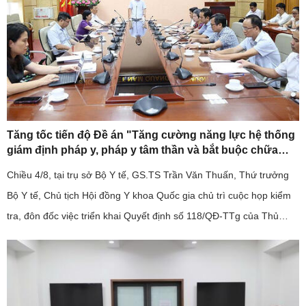
Tăng tốc tiến độ Đề án "Tăng cường năng lực hệ thống
giám định pháp y, pháp y tâm thần và bắt buộc chữa
bệnh tâm thần giai đoạn 2026-2030".
Chiều 4/8, tại trụ sở Bộ Y tế, GS.TS Trần Văn Thuấn, Thứ trưởng
Bộ Y tế, Chủ tịch Hội đồng Y khoa Quốc gia chủ trì cuộc họp kiểm
tra, đôn đốc việc triển khai Quyết định số 118/QĐ-TTg của Thủ
tướng Chính phủ về Đề án "Tăng cường năng lực hệ thống ...