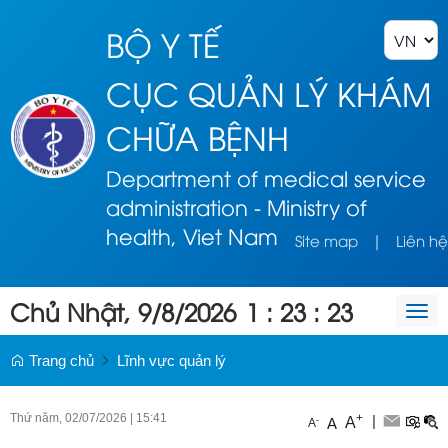
BỘ Y TẾ
CỤC QUẢN LÝ KHÁM
CHỮA BỆNH
Department of medical service
administration - Ministry of
health, Viet Nam
Site map
|
Liên hệ
Chủ Nhật, 9/8/2026
1
:
23
:
23
Togg
navi
Trang chủ
Lĩnh vực quản lý
Thứ năm, 02/07/2026
|
15:41
+
|
A
-
A
A