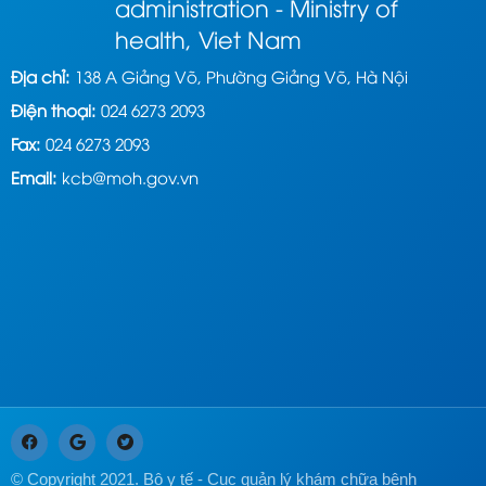
administration - Ministry of
health, Viet Nam
Địa chỉ:
138 A Giảng Võ, Phường Giảng Võ, Hà Nội
Điện thoại:
024 6273 2093
Fax:
024 6273 2093
Email:
kcb@moh.gov.vn
© Copyright 2021. Bộ y tế - Cục quản lý khám chữa bệnh