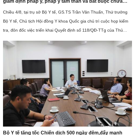
giám định pháp y, pháp y tâm thần và bắt buộc chữa
bệnh tâm thần giai đoạn 2026-2030".
Chiều 4/8, tại trụ sở Bộ Y tế, GS.TS Trần Văn Thuấn, Thứ trưởng
Bộ Y tế, Chủ tịch Hội đồng Y khoa Quốc gia chủ trì cuộc họp kiểm
tra, đôn đốc việc triển khai Quyết định số 118/QĐ-TTg của Thủ
tướng Chính phủ về Đề án "Tăng cường năng lực hệ thống ...
Bộ Y tế tăng tốc Chiến dịch 500 ngày đêm,đẩy mạnh