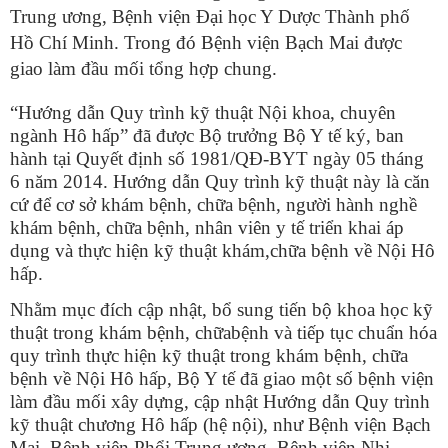
Trung ương, Bệnh viện Đại học Y Dược Thành phố
Hồ Chí Minh. Trong đó Bệnh viện Bạch Mai được
giao làm đầu mối tổng hợp chung.
“Hướng dẫn Quy trình kỹ thuật Nội khoa, chuyên
ngành Hô hấp” đã được Bộ trưởng Bộ Y tế ký, ban
hành tại Quyết định số 1981/QĐ-BYT ngày 05 tháng
6 năm 2014. Hướng dẫn Quy trình kỹ thuật này là căn
cứ để cơ sở khám bệnh, chữa bệnh, người hành nghề
khám bệnh, chữa bệnh, nhân viên y tế triển khai áp
dụng và thực hiện kỹ thuật khám,chữa bệnh về Nội Hô
hấp.
Nhằm mục đích cập nhật, bổ sung tiến bộ khoa học kỹ
thuật trong khám bệnh, chữabệnh và tiếp tục chuẩn hóa
quy trình thực hiện kỹ thuật trong khám bệnh, chữa
bệnh về Nội Hô hấp, Bộ Y tế đã giao một số bệnh viện
làm đầu mối xây dựng, cập nhật Hướng dẫn Quy trình
kỹ thuật chương Hô hấp (hệ nội), như Bệnh viện Bạch
Mai, Bệnh viện Phổi Trung ương, Bệnh viện Nhi