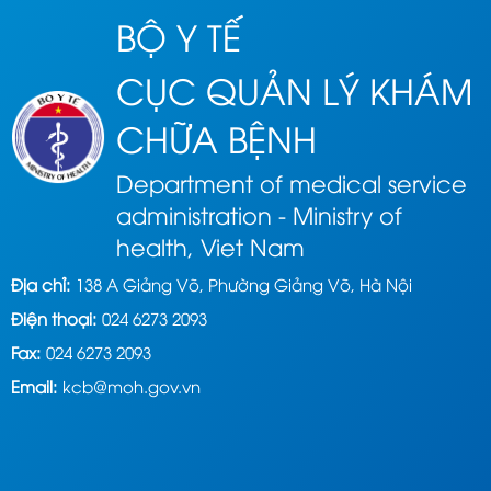
BỘ Y TẾ
CỤC QUẢN LÝ KHÁM
CHỮA BỆNH
Department of medical service
administration - Ministry of
health, Viet Nam
Địa chỉ:
138 A Giảng Võ, Phường Giảng Võ, Hà Nội
Điện thoại:
024 6273 2093
Fax:
024 6273 2093
Email:
kcb@moh.gov.vn