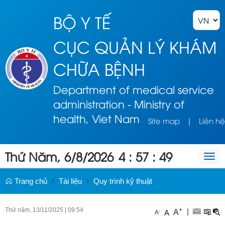
BỘ Y TẾ
CỤC QUẢN LÝ KHÁM
CHỮA BỆNH
Department of medical service
administration - Ministry of
health, Viet Nam
Site map
|
Liên hệ
Thứ Năm, 6/8/2026
4
:
57
:
49
Togg
navi
Trang chủ
Tài liệu
Quy trình kỹ thuật
Thứ năm, 13/11/2025
|
09:54
+
|
A
-
A
A