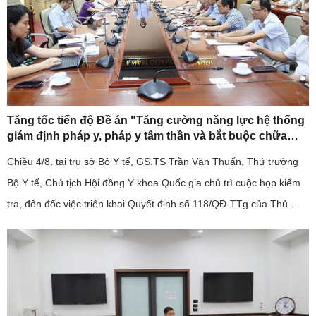
Tăng tốc tiến độ Đề án "Tăng cường năng lực hệ thống
giám định pháp y, pháp y tâm thần và bắt buộc chữa
bệnh tâm thần giai đoạn 2026-2030".
Chiều 4/8, tại trụ sở Bộ Y tế, GS.TS Trần Văn Thuấn, Thứ trưởng
Bộ Y tế, Chủ tịch Hội đồng Y khoa Quốc gia chủ trì cuộc họp kiểm
tra, đôn đốc việc triển khai Quyết định số 118/QĐ-TTg của Thủ
tướng Chính phủ về Đề án "Tăng cường năng lực hệ thống ...