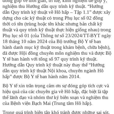
đóng góp về thời gian, trí tuệ, kinh nghiệm để góp ý,
nghiệm thu Hướng dẫn quy trình kỹ thuật. “Hướng
dẫn Quy trình kỹ thuật về Hô hấp – Tập 1.1” được xây
dựng cho các kỹ thuật có trong Phụ lục số 02 đồng
thời có tên (trùng hoặc tên khác nhưng bản chất kỹ
thuật và quy trình kỹ thuật thực hiện giống nhau) trong
Phụ lục số 01 (của Thông tư số 23/2024/TT-BYT ngày
18 tháng 10 năm 2024 của Bộ trưởng Bộ Y tế ban
hành danh mục kỹ thuật trong khám bệnh, chữa bệnh),
đã được Hội đồng chuyên môn nghiệm thu và được Bộ
Y tế ban hành với tổng số 97 quy trình kỹ thuật.
Hướng dẫn Quy trình kỹ thuật này thay thế “Hướng
dẫn quy trình kỹ thuật Nội khoa, chuyên ngành Hô
hấp” được Bộ Y tế ban hành năm 2014.
Bộ Y tế xin trân trọng cảm ơn sự đóng góp tích cực và
hiệu quả của các chuyên gia
về Hô hấp, đặc biệt là tập
thể lãnh đạo và nhóm thư ký biên soạn và nghiệm thu
của Bệnh viện Bạch Mai (Trung tâm Hô hấp).
Trong quá trình biên tập khó tránh được những sai sót,