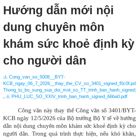
Hướng dẫn mới nội
dung chuyên môn
khám sức khoẻ định kỳ
cho người dân
Cong_van_so_5008__BYT-
KCB_ngay_06_7_2026__thay_the_CV_so_3401_signed_f0c0f.pdf
Thong_tu_bo_sung_sua_doi_mot_so_TT_trinh_ban_hanh_signed_3
,
PHU_LUC_SO_XXIV_trinh_ban_hanh_signed_66ba0.pdf
Công văn này thay thế Công văn số 3401/BYT-
KCB ngày 12/5/2026 của Bộ trưởng Bộ Y tế về hướng
dẫn nội dung chuyên môn khám sức khoẻ định kỳ cho
người dân. Trong quá trình thực hiện, nếu khó khăn,