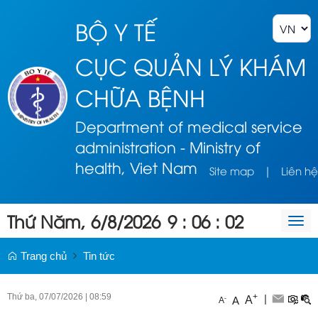
BỘ Y TẾ
CỤC QUẢN LÝ KHÁM
CHỮA BỆNH
Department of medical service
administration - Ministry of
health, Viet Nam
Site map
|
Liên hệ
Thứ Năm, 6/8/2026
9
:
06
:
02
Togg
navi
Trang chủ
Tin tức
Thứ ba, 07/07/2026
|
08:59
+
|
A
-
A
A