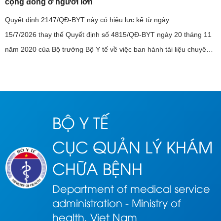
cộng đồng ở người lớn
Quyết định 2147/QĐ-BYT này có hiệu lực kể từ ngày
15/7/2026 thay thế Quyết định số 4815/QĐ-BYT ngày 20 tháng 11
năm 2020 của Bộ trưởng Bộ Y tế về việc ban hành tài liệu chuyên
môn “Hướng dẫn chẩn đoán và điều trị viêm phổi mắc phải cộng
đồng ở ...
BỘ Y TẾ
CỤC QUẢN LÝ KHÁM
CHỮA BỆNH
Department of medical service
administration - Ministry of
health, Viet Nam