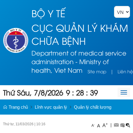
BỘ Y TẾ
CỤC QUẢN LÝ KHÁM
CHỮA BỆNH
Department of medical service
administration - Ministry of
health, Viet Nam
Site map
|
Liên hệ
Thứ Sáu, 7/8/2026
9
:
28
:
39
Togg
navi
Trang chủ
Lĩnh vực quản lý
Quản lý chất lượng
Thứ tư, 11/03/2026
|
10:16
+
|
A
-
A
A