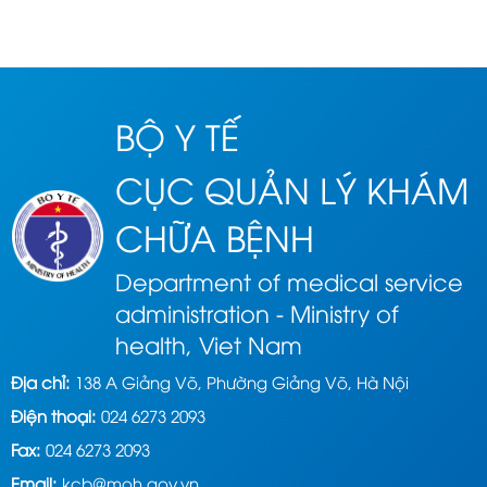
môn “Hướng dẫn chẩn đoán và điều trị viêm phổi mắc phải cộng
đồng ở ...
BỘ Y TẾ
CỤC QUẢN LÝ KHÁM
CHỮA BỆNH
Department of medical service
administration - Ministry of
health, Viet Nam
Địa chỉ:
138 A Giảng Võ, Phường Giảng Võ, Hà Nội
Điện thoại:
024 6273 2093
Fax:
024 6273 2093
Email:
kcb@moh.gov.vn