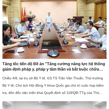
Tăng tốc tiến độ Đề án "Tăng cường năng lực hệ thống
giám định pháp y, pháp y tâm thần và bắt buộc chữa
bệnh tâm thần giai đoạn 2026-2030".
Chiều 4/8, tại trụ sở Bộ Y tế, GS.TS Trần Văn Thuấn, Thứ trưởng
Bộ Y tế, Chủ tịch Hội đồng Y khoa Quốc gia chủ trì cuộc họp kiểm
tra, đôn đốc việc triển khai Quyết định số 118/QĐ-TTg của Thủ
tướng Chính phủ về Đề án "Tăng cường năng lực hệ thống ...