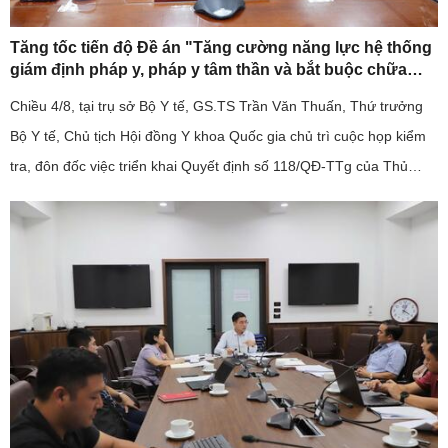
Tăng tốc tiến độ Đề án "Tăng cường năng lực hệ thống
giám định pháp y, pháp y tâm thần và bắt buộc chữa
bệnh tâm thần giai đoạn 2026-2030".
Chiều 4/8, tại trụ sở Bộ Y tế, GS.TS Trần Văn Thuấn, Thứ trưởng
Bộ Y tế, Chủ tịch Hội đồng Y khoa Quốc gia chủ trì cuộc họp kiểm
tra, đôn đốc việc triển khai Quyết định số 118/QĐ-TTg của Thủ
tướng Chính phủ về Đề án "Tăng cường năng lực hệ thống ...