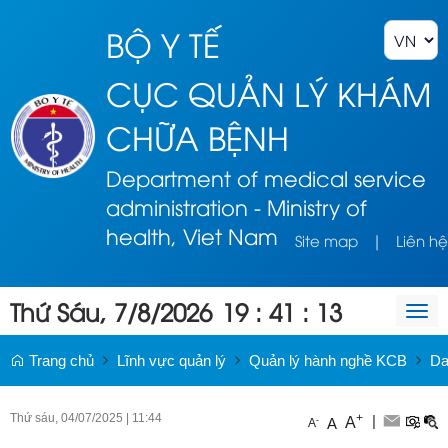
BỘ Y TẾ
CỤC QUẢN LÝ KHÁM
CHỮA BỆNH
Department of medical service
administration - Ministry of
health, Viet Nam
Site map
|
Liên hệ
Thứ Sáu, 7/8/2026
19
:
41
:
13
Togg
navi
Trang chủ
Lĩnh vực quản lý
Quản lý hành nghề KCB
Da
Thứ sáu, 04/07/2025
|
11:44
+
|
A
-
A
A