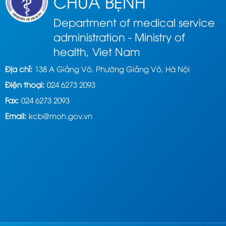
CHỮA BỆNH
Department of medical service
administration - Ministry of
health, Viet Nam
Địa chỉ:
138 A Giảng Võ, Phường Giảng Võ, Hà Nội
Điện thoại:
024 6273 2093
Fax:
024 6273 2093
Email:
kcb@moh.gov.vn