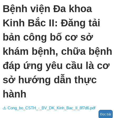
Bệnh viện Đa khoa
Kinh Bắc II: Đăng tải
bản công bố cơ sở
khám bệnh, chữa bệnh
đáp ứng yêu cầu là cơ
sở hướng dẫn thực
hành
Cong_bo_CSTH_-_BV_DK_Kinh_Bac_II_8f7d6.pdf
Đọc bài