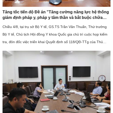
Tăng tốc tiến độ Đề án "Tăng cường năng lực hệ thống
giám định pháp y, pháp y tâm thần và bắt buộc chữa
bệnh tâm thần giai đoạn 2026-2030".
Chiều 4/8, tại trụ sở Bộ Y tế, GS.TS Trần Văn Thuấn, Thứ trưởng
Bộ Y tế, Chủ tịch Hội đồng Y khoa Quốc gia chủ trì cuộc họp kiểm
tra, đôn đốc việc triển khai Quyết định số 118/QĐ-TTg của Thủ
tướng Chính phủ về Đề án "Tăng cường năng lực hệ thống ...