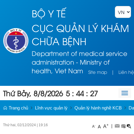
BỘ Y TẾ
CỤC QUẢN LÝ KHÁM
CHỮA BỆNH
Department of medical service
administration - Ministry of
health, Viet Nam
Site map
|
Liên hệ
Thứ Bảy, 8/8/2026
5
:
44
:
27
Togg
navi
Trang chủ
Lĩnh vực quản lý
Quản lý hành nghề KCB
Da
Thứ hai, 02/12/2024
|
19:16
+
|
A
-
A
A