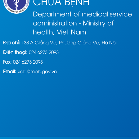
CHỮA BỆNH
Department of medical service
administration - Ministry of
health, Viet Nam
Địa chỉ:
138 A Giảng Võ, Phường Giảng Võ, Hà Nội
Điện thoại:
024 6273 2093
Fax:
024 6273 2093
Email:
kcb@moh.gov.vn