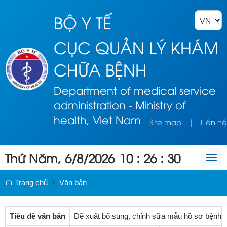
BỘ Y TẾ
CỤC QUẢN LÝ KHÁM
CHỮA BỆNH
Department of medical service
administration - Ministry of
health, Viet Nam
Site map
|
Liên hệ
Thứ Năm, 6/8/2026
10
:
26
:
30
Togg
navi
Trang chủ
Văn bản
Tiêu đề văn bản
Đề xuất bổ sung, chỉnh sữa mẫu hồ sơ bệnh 