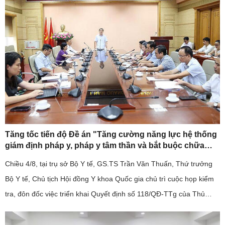
Tăng tốc tiến độ Đề án "Tăng cường năng lực hệ thống
giám định pháp y, pháp y tâm thần và bắt buộc chữa
bệnh tâm thần giai đoạn 2026-2030".
Chiều 4/8, tại trụ sở Bộ Y tế, GS.TS Trần Văn Thuấn, Thứ trưởng
Bộ Y tế, Chủ tịch Hội đồng Y khoa Quốc gia chủ trì cuộc họp kiểm
tra, đôn đốc việc triển khai Quyết định số 118/QĐ-TTg của Thủ
tướng Chính phủ về Đề án "Tăng cường năng lực hệ thống ...