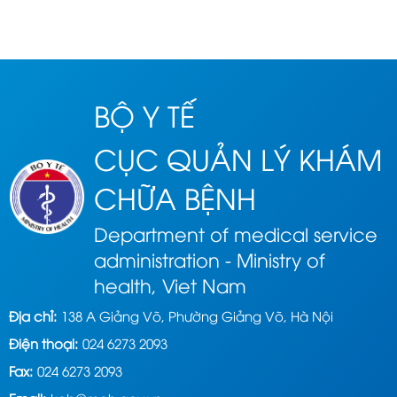
môn “Hướng dẫn chẩn đoán và điều trị viêm phổi mắc phải cộng
đồng ở ...
BỘ Y TẾ
CỤC QUẢN LÝ KHÁM
CHỮA BỆNH
Department of medical service
administration - Ministry of
health, Viet Nam
Địa chỉ:
138 A Giảng Võ, Phường Giảng Võ, Hà Nội
Điện thoại:
024 6273 2093
Fax:
024 6273 2093