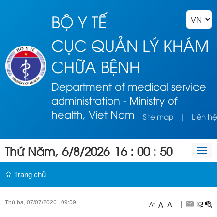
BỘ Y TẾ
CỤC QUẢN LÝ KHÁM
CHỮA BỆNH
Department of medical service
administration - Ministry of
health, Viet Nam
Site map
|
Liên hệ
Thứ Năm, 6/8/2026
16
:
00
:
50
Togg
navi
Trang chủ
Thứ ba, 07/07/2026
|
09:59
+
|
A
-
A
A