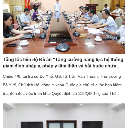
Tăng tốc tiến độ Đề án "Tăng cường năng lực hệ thống
giám định pháp y, pháp y tâm thần và bắt buộc chữa
bệnh tâm thần giai đoạn 2026-2030".
Chiều 4/8, tại trụ sở Bộ Y tế, GS.TS Trần Văn Thuấn, Thứ trưởng
Bộ Y tế, Chủ tịch Hội đồng Y khoa Quốc gia chủ trì cuộc họp kiểm
tra, đôn đốc việc triển khai Quyết định số 118/QĐ-TTg của Thủ
tướng Chính phủ về Đề án "Tăng cường năng lực hệ thống ...