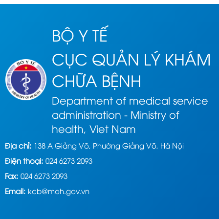
BỘ Y TẾ
CỤC QUẢN LÝ KHÁM
CHỮA BỆNH
Department of medical service
administration - Ministry of
health, Viet Nam
Địa chỉ:
138 A Giảng Võ, Phường Giảng Võ, Hà Nội
Điện thoại:
024 6273 2093
Fax:
024 6273 2093
Email:
kcb@moh.gov.vn