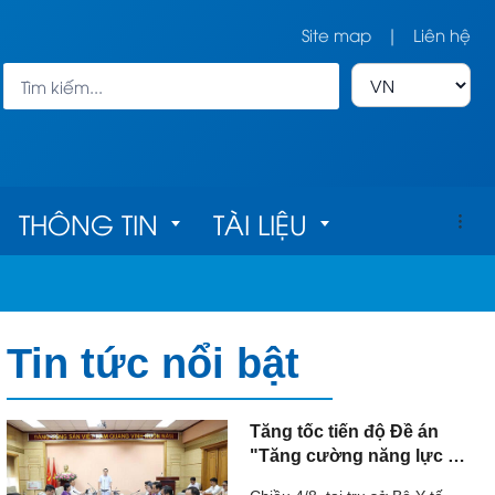
Site map
|
Liên hệ
THÔNG TIN
TÀI LIỆU
h
Bản đồ cơ sở 
Tài liệu về 
Tin tức nổi bật
y tế
chăm sóc mắt
c 
Quy trình kỹ 
Tăng tốc tiến độ Đề án
"Tăng cường năng lực hệ
thuật
thống giám định pháp y,