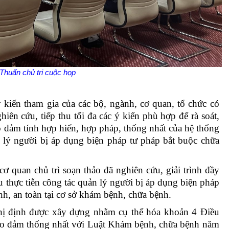
Thuấn chủ tri cuộc họp
 kiến tham gia của các bộ, ngành, cơ quan, tổ chức có
iên cứu, tiếp thu tối đa các ý kiến phù hợp để rà soát,
o đảm tính hợp hiến, hợp pháp, thống nhất của hệ thống
n lý người bị áp dụng biện pháp tư pháp bắt buộc chữa
ơ quan chủ trì soạn thảo đã nghiên cứu, giải trình đầy
u thực tiễn công tác quản lý người bị áp dụng biện pháp
h, an toàn tại cơ sở khám bệnh, chữa bệnh.
ị định được xây dựng nhằm cụ thể hóa khoản 4 Điều
ảo đảm thống nhất với Luật Khám bệnh, chữa bệnh năm