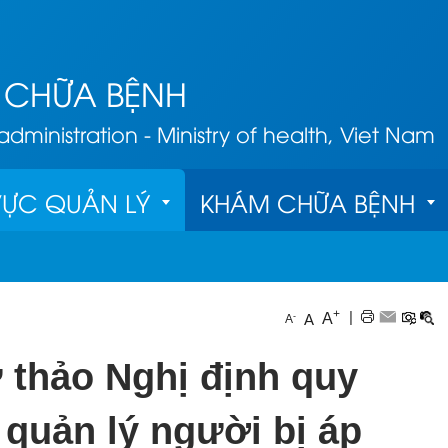
 CHỮA BỆNH
ministration - Ministry of health, Viet Nam
VỰC QUẢN LÝ
KHÁM CHỮA BỆNH
Giám địn
ý chất lượng
Phục hồi chức 
+
|
A
-
A
A
năng
ết 
Danh sách Cơ 
Khắc phụ
lý hành nghề 
ự thảo Nghị định quy
sở KBCB đủ 
hậu quả
Điều dưỡng
 quản lý người bị áp
điều kiện 