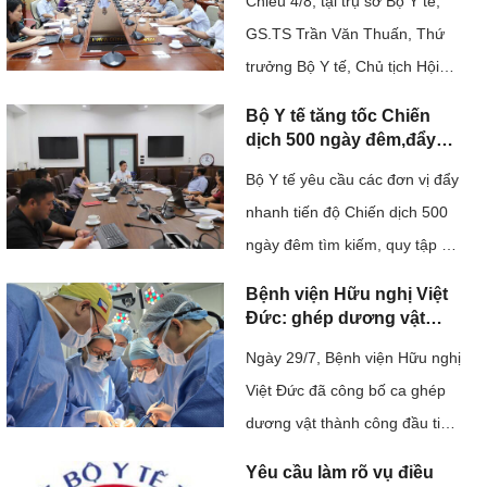
uốc 
Chiều 4/8, tại trụ sở Bộ Y tế,
pháp y tâm thần và bắt
Hướng dẫn 
buộc chữa bệnh tâm thần
GS.TS Trần Văn Thuấn, Thứ
giai đoạn 2026-2030".
trưởng Bộ Y tế, Chủ tịch Hội
chẩn đoán, 
 
đồng Y khoa Quốc gia chủ trì
điều trị
Bộ Y tế tăng tốc Chiến
cuộc họp kiểm tra, đôn đốc
dịch 500 ngày đêm,đẩy
Tài liệu liên 
mạnh thực hiện tìm kiếm,
việc triển khai Quyết định số
Bộ Y tế yêu cầu các đơn vị đẩy
quy tập và xác định danh
118/QĐ-TTg của Thủ tướng
quan đến 
tính hài cốt liệt sĩ
nhanh tiến độ Chiến dịch 500
Chính phủ về Đề án "Tăng
Covid-19
ngày đêm tìm kiếm, quy tập và
cường năng lực hệ thống ...
xác định danh tính hài cốt liệt sĩ
Bệnh viện Hữu nghị Việt
Tài liệu Hội 
bằng giám định ADN. Cùng với
Đức: ghép dương vật
nghị, tập huấn
thành công từ người cho
việc ứng dụng công nghệ giải
Ngày 29/7, Bệnh viện Hữu nghị
chết não
trình tự gene thế hệ mới,
Việt Đức đã công bố ca ghép
ngành y tế cũng kiến nghị sớm
dương vật thành công đầu tiên
bố trí ...
tại Việt Nam từ người cho chết
Yêu cầu làm rõ vụ điều