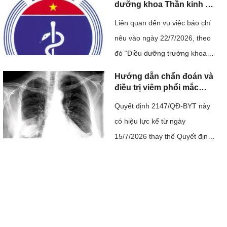
não. Ca ghép không chỉ mang
dưỡng khoa Thần kinh ở
Hải Phòng bị hành hung
ý nghĩa điều trị cho một người
Liên quan đến vụ việc báo chí
bệnh mà còn khẳng định năng
nêu vào ngày 22/7/2026, theo
lực làm chủ kỹ thuật ghép mô
đó “Điều dưỡng trưởng khoa
phức hợp của ...
thần kinh, Bệnh viện Đa khoa
Hướng dẫn chẩn đoán và
Hải Dương bị một nhóm người
điều trị viêm phổi mắc
phải cộng đồng ở người
hành hung trong bệnh viện và
Quyết định 2147/QĐ-BYT này
lớn
nhà riêng, dẫn đến phải nhập
có hiệu lực kể từ ngày
viện”; đây là sự việc có tính
15/7/2026 thay thế Quyết định
chất nghiêm trọng, ...
số 4815/QĐ-BYT ngày 20
tháng 11 năm 2020 của Bộ
trưởng Bộ Y tế về việc ban
hành tài liệu chuyên môn
“Hướng dẫn chẩn đoán và điều