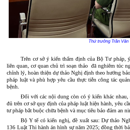
Thứ trưởng Trần Văn 
Trên cơ sở ý kiến thẩm định của Bộ Tư pháp, ý
liên quan,
cơ quan chủ trì soạn thảo
đã nghiêm túc ngh
chỉnh lý, hoàn thiện dự thảo Nghị định theo hướng bả
pháp luật và phù hợp yêu cầu thực tiễn công tác quả
bệnh.
Đối với các nội dung còn có ý kiến khác nhau, c
đủ trên cơ sở quy định của pháp luật hiện hành, yêu cầ
tư pháp bắt buộc chữa bệnh và mục tiêu bảo đảm an nin
Bộ Y tế có kiến nghị, đề xuất sau:
Dự thảo Ngh
136 Luật Thi hành án hình sự năm 2025; đồng thời b