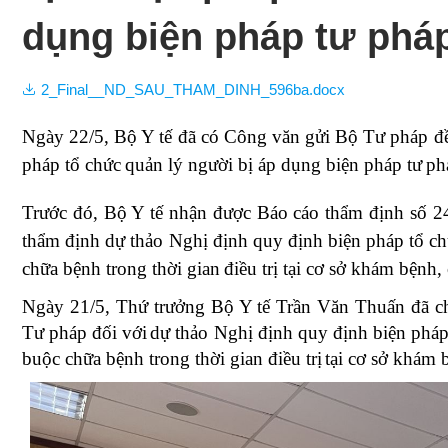
Văn bản Q
Phục 
dụng biện pháp tư phá
Dự thảo xin ý 
Giám 
kiến
2_Final__ND_SAU_THAM_DINH_596ba.docx
Điều d
Ngày
22/5, Bộ Y tế đã có Công văn gửi Bộ Tư pháp
đ
Dinh 
pháp tổ chức
quản lý người bị áp dụng biện pháp tư
ph
Hội n
Trước
đó, Bộ Y tế nhận được
Báo cáo thẩm định số 
thẩm định dự thảo Nghị định quy định biện pháp tổ c
Hội ng
chữa bệnh trong thời gian
điều trị tại cơ sở khám bệnh
bệnh 
Ngày 21/5, Thứ trưởng Bộ Y tế Trần Văn Thuấn đã c
Tư pháp đối với
dự thảo Nghị định quy định biện pháp
Du lịc
buộc chữa bệnh trong thời gian điều trị
tại cơ sở khám 
Chươn
sóc sứ