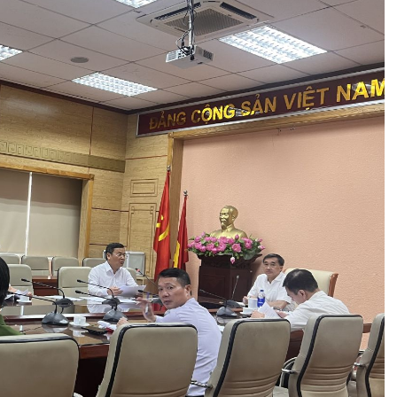
Đái tháo 
đường
Phòng chống 
đột quỵ
Phòng chống 
kháng thuốc