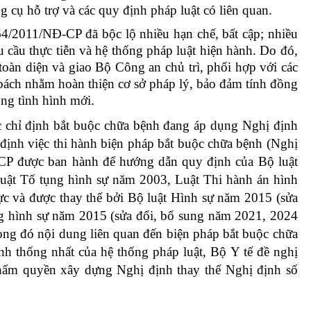
g cụ hỗ trợ và các quy định pháp luật có liên quan.
 64/2011/NĐ-CP đã bộc lộ nhiều hạn chế, bất cập; nhiều
cầu thực tiễn và hệ thống pháp luật hiện hành. Do đó,
toàn diện và giao Bộ Công an chủ trì, phối hợp với các
p bách nhằm hoàn thiện cơ sở pháp lý, bảo đảm tính đồng
ong tình
hình mới.
c chỉ định bắt buộc chữa bệnh đang áp dụng Nghị định
ịnh việc thi hành biện pháp bắt buộc chữa bệnh
(Nghị
CP được ban hành để hướng dẫn quy định của Bộ luật
uật Tố tụng hình sự năm 2003, Luật Thi hành án hình
ực và được thay thế bởi Bộ luật Hình sự năm 2015 (sửa
g hình sự năm 2015 (sửa đổi, bổ sung năm 2021, 2024
ong đó nội dung liên quan đến biện pháp bắt buộc chữa
nh thống nhất của hệ thống pháp luật, Bộ Y tế đề nghị
thẩm quyền xây dựng Nghị định thay thế Nghị định số