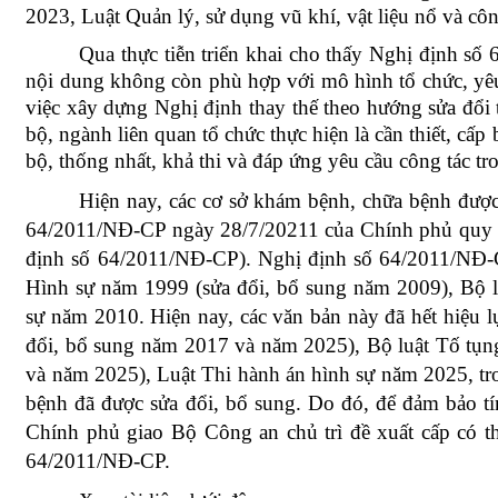
2023, Luật Quản lý, sử dụng vũ khí, vật liệu nổ và côn
Qua thực tiễn triển khai cho thấy Nghị định số
nội dung không còn phù hợp với mô hình tổ chức, yêu 
việc xây dựng Nghị định thay thế theo hướng sửa đổi 
bộ, ngành liên quan tổ chức thực hiện là cần thiết, cấ
bộ, thống nhất, khả thi và đáp ứng yêu cầu công tác tr
H
iện nay, các cơ sở khám bệnh, chữa bệnh đượ
64/2011/NĐ-CP ngày 28/7/20211 của Chính phủ quy đ
định số 64/2011/NĐ-CP). Nghị định số 64/2011/NĐ-
Hình sự năm 1999 (sửa đổi, bổ sung năm 2009), Bộ l
sự năm 2010. Hiện nay, các văn bản này đã hết hiệu l
đổi, bổ sung năm 2017 và năm 2025), Bộ luật Tố tụn
và năm 2025), Luật Thi hành án hình sự năm 2025, tr
bệnh đã được sửa đổi, bổ sung. Do đó, để đảm bảo tí
Chính phủ giao Bộ Công an chủ trì đề xuất cấp có 
64/2011/NĐ-CP.