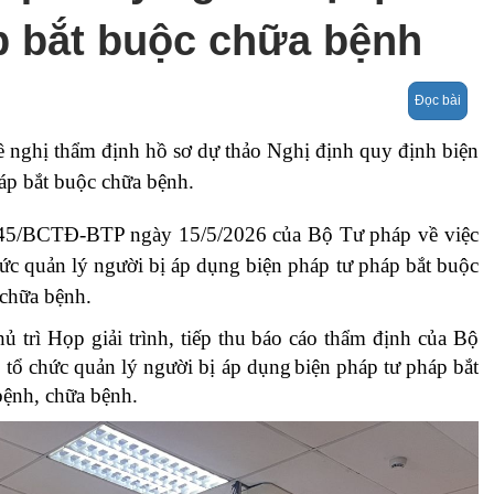
PPL
Hợp tác q
hồi chức năng
hướng dẫn 
p bắt buộc chữa bệnh
tế
thực hành
định y khoa
Khám sức
Đọc bài
ưỡng – KSNK- 
khỏe
ề nghị thẩm định hồ sơ dự thảo
Nghị định quy định biện
dưỡng
áp bắt buộc chữa bệnh
.
hập
245/BCTĐ-BTP ngày 15/5/2026
của Bộ Tư pháp về việc
hức
quản lý người bị áp dụng biện pháp tư pháp bắt buộc
hị quản lý 
, chữa bệnh
.
viện Châu Á
hủ trì
Họp giải trình, tiếp thu báo cáo thẩm định của Bộ
 tổ chức quản lý người bị áp dụng
biện pháp tư pháp bắt
h Y tế
bệnh, chữa bệnh
.
Vì lá phổi 
g trình chăm 
khỏe Việt Nam
c khỏe