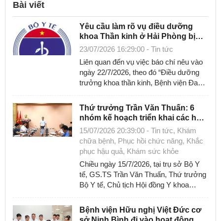
Hướng dẫn chẩn đoán, điều trị
Bài viết
Phục hồi chức năng (2)
Yêu cầu làm rõ vụ điều dưỡng
khoa Thần kinh ở Hải Phòng bị
Quy trình kỹ thuật
hành hung
23/07/2026 16:29:00 - Tin tức
Liên quan đến vụ việc báo chí nêu vào
Chương trình chăm sóc sức khỏe (2)
ngày 22/7/2026, theo đó “Điều dưỡng
trưởng khoa thần kinh, Bệnh viện Đa
Tài liệu (2)
khoa Hải Dương bị một nhóm người
hành ...
Hội nghị quản lý bệnh viện Châu Á
Thứ trưởng Trần Văn Thuấn: 6
nhóm kế hoạch triển khai các hoạt
Khám sức khỏe (2)
động Kỷ niệm ngày Thương binh-
15/07/2026 20:39:00 - Tin tức, Khám
Liệt sĩ năm 2026 và hướng tới kỷ
chữa bệnh, Phục hồi chức năng, Khắc
niệm 80 năm ngày Thương binh-
Đái tháo đường (2)
phục hậu quả, Khám sức khỏe
Liệt sĩ
Chiều ngày 15/7/2026, tại trụ sở Bộ Y
Tài liệu về chăm sóc mắt
tế, GS.TS Trần Văn Thuấn, Thứ trưởng
Bộ Y tế, Chủ tịch Hội đồng Y khoa
Vì lá phổi khỏe Việt Nam
Quốc gia chủ trì cuộc họp nghe báo cáo
...
Hướng dẫn chẩn đoán, điều trị (1)
Bệnh viện Hữu nghị Việt Đức cơ
sở Ninh Bình đi vào hoạt động,