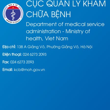
CỤC QUẢN LÝ KHÁM
CHỮA BỆNH
Department of medical service
administration - Ministry of
health, Viet Nam
Địa chỉ:
138 A Giảng Võ, Phường Giảng Võ, Hà Nội
Điện thoại:
024 6273 2093
Fax:
024 6273 2093
Email:
kcb@moh.gov.vn