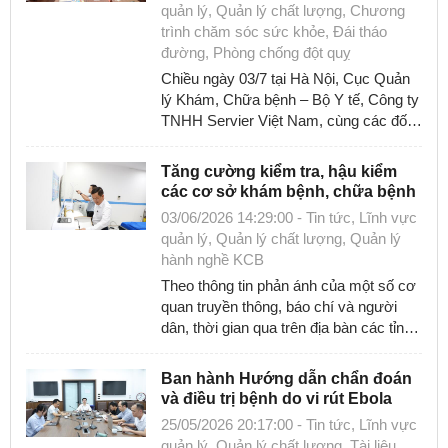
quản lý, Quản lý chất lượng, Chương
trình chăm sóc sức khỏe, Đái tháo
Giám định
đường, Phòng chống đột quỵ
Văn bản pháp quy
Chiều ngày 03/7 tại Hà Nội, Cục Quản
lý Khám, Chữa bệnh – Bộ Y tế, Công ty
Văn bản QPPL
TNHH Servier Việt Nam, cùng các đối
tác ký Bản ghi nhớ hợp tác triển khai ...
Tài liệu liên quan đến Covid-19
Tăng cường kiểm tra, hậu kiểm
các cơ sở khám bệnh, chữa bệnh
03/06/2026 14:29:00 - Tin tức, Lĩnh vực
quản lý, Quản lý chất lượng, Quản lý
hành nghề KCB
Theo thông tin phản ánh của một số cơ
quan truyền thông, báo chí và người
dân, thời gian qua trên địa bàn các tỉnh,
thành phố đã xuất hiện tình trạng ...
Ban hành Hướng dẫn chẩn đoán
và điều trị bệnh do vi rút Ebola
25/05/2026 20:17:00 - Tin tức, Lĩnh vực
quản lý, Quản lý chất lượng, Tài liệu