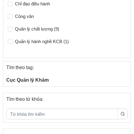
Chỉ đạo điều hành
Công văn
Quản lý chất lượng (9)
Quản lý hành nghề KCB (1)
Danh sách Cơ sở KBCB đủ điều kiện hướng dẫn thực
hành
Tìm theo tag:
Thông tin (1)
Cục Quản lý Khám
Khám chữa bệnh (3)
Tài liệu khác
Tìm theo từ khóa:
Dự thảo xin ý kiến
Phục hồi chức năng