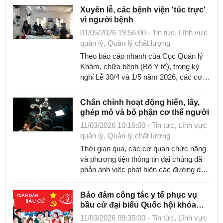
vệ, nâng ...
Xuyên lễ, các bệnh viện 'túc trực'
vì người bệnh
01/05/2026 19:56:00 - Tin tức, Lĩnh vực
quản lý, Quản lý chất lượng
Theo báo cáo nhanh của Cục Quản lý
Khám, chữa bệnh (Bộ Y tế), trong kỳ
nghỉ Lễ 30/4 và 1/5 năm 2026, các cơ
sở khám, chữa bệnh trên cả nước đã
thực ...
Chấn chỉnh hoạt động hiến, lấy,
ghép mô và bộ phận cơ thể người
11/03/2026 10:16:00 - Tin tức, Lĩnh vực
quản lý, Quản lý chất lượng
Thời gian qua, các cơ quan chức năng
và phương tiện thông tin đại chúng đã
phản ánh việc phát hiện các đường dây
môi giới, mua bán, chiếm đoạt mô và ...
Bảo đảm công tác y tế phục vụ
bầu cử đại biểu Quốc hội khóa
XVI và HĐND các cấp
11/03/2026 09:35:00 - Tin tức, Lĩnh vực