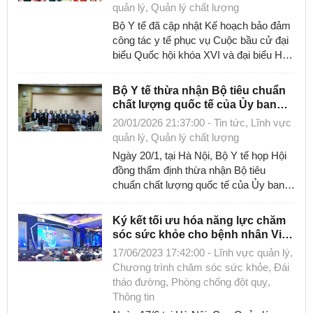
quản lý, Quản lý chất lượng
Bộ Y tế đã cập nhật Kế hoạch bảo đảm
công tác y tế phục vụ Cuộc bầu cử đại
biểu Quốc hội khóa XVI và đại biểu Hội
đồng nhân dân các cấp nhiệm kỳ ...
Bộ Y tế thừa nhận Bộ tiêu chuẩn
chất lượng quốc tế của Ủy ban
chung tiêu chuẩn y tế Mỹ (JCI)
20/01/2026 21:37:00 - Tin tức, Lĩnh vực
quản lý, Quản lý chất lượng
Ngày 20/1, tại Hà Nội, Bộ Y tế họp Hội
đồng thẩm định thừa nhận Bộ tiêu
chuẩn chất lượng quốc tế của Ủy ban
chung tiêu chuẩn y tế Mỹ (JCI: Joint ...
Ký kết tối ưu hóa năng lực chăm
sóc sức khỏe cho bệnh nhân Việt
Nam
17/06/2023 17:42:00 - Lĩnh vực quản lý,
Chương trình chăm sóc sức khỏe, Đái
tháo đường, Phòng chống đột quỵ,
Thông tin