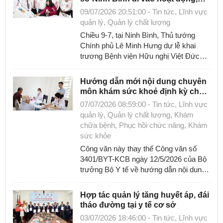
mở rộng cơ hội tiếp cận kỹ thuật
Điều dưỡng – KSNK- Dinh dưỡng
09/07/2026 20:51:00 - Tin tức, Lĩnh vực
ngoại khoa chuyên sâu cho
quản lý, Quản lý chất lượng
người bệnh
Phòng chống đột quỵ (2)
Chiều 9-7, tại Ninh Bình, Thủ tướng
Chính phủ Lê Minh Hưng dự lễ khai
Điều dưỡng (1)
trương Bệnh viện Hữu nghị Việt Đức
cơ sở Ninh Bình - công trình y tế trọng
Phòng chống kháng thuốc
điểm ...
Hướng dẫn mới nội dung chuyên
môn khám sức khoẻ định kỳ cho
Quy trình kỹ thuật
người dân
07/07/2026 08:59:00 - Tin tức, Lĩnh vực
Khắc phục hậu quả (1)
quản lý, Quản lý chất lượng, Khám
chữa bệnh, Phục hồi chức năng, Khám
Giám định y khoa
sức khỏe
Công văn này thay thế Công văn số
Hợp tác quốc tế
3401/BYT-KCB ngày 12/5/2026 của Bộ
trưởng Bộ Y tế về hướng dẫn nội dung
Hội nhập
chuyên môn khám sức khoẻ định kỳ
cho người ...
Hợp tác quản lý tăng huyết áp, đái
Tài liệu Hội nghị, tập huấn
tháo đường tại y tế cơ sở
03/07/2026 18:46:00 - Tin tức, Lĩnh vực
Kênh Video