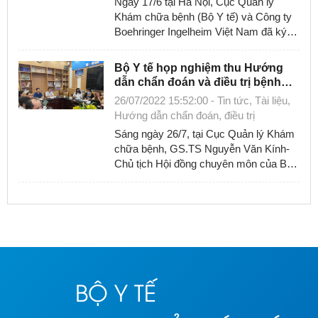
Ngày 17/6 tại Hà Nội, Cục Quản lý
Khám chữa bệnh (Bộ Y tế) và Công ty
Boehringer Ingelheim Việt Nam đã ký
kết Bản ghi nhớ hợp tác với mục tiêu tối
ưu ...
Bộ Y tế họp nghiệm thu Hướng
dẫn chẩn đoán và điều trị bệnh
đậu mùa khỉ ở người
26/07/2022 15:52:00 - Tin tức, Tài liệu,
Hướng dẫn chẩn đoán, điều trị
Sáng ngày 26/7, tại Cục Quản lý Khám
chữa bệnh, GS.TS Nguyễn Văn Kính-
Chủ tịch Hội đồng chuyên môn của Bộ
Y tế đã chủ trì họp Hội đồng chuyên
môn ...
BỘ Y TẾ