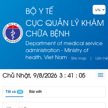
BỘ Y TẾ
CỤC QUẢN LÝ KHÁM
CHỮA BỆNH
Department of medical service
administration - Ministry of
health, Viet Nam
Site map
|
Liên hệ
Chủ Nhật, 9/8/2026
3
:
41
:
05
Togg
navi
Tất cả
Bài viết
15