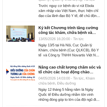
Trước nguy cơ bệnh do vi rút Ebola
xâm nhập vào Việt Nam, thực hiện chỉ
đạo của lãnh đạo Bộ Y tế, để chủ động
phòng chống bệnh do vi rút Ebola, Cục
...
Ký kết Chương trình tăng cường
công tác khám, chữa bệnh và
chăm sóc sức khỏe người dân
13/05/2026 16:20:00 - Tin tức
giai đoạn 2026-2030
Ngày 13/5 tại Hà Nội, Cục Quản lý
Khám, chữa bệnh (Cục QLKCB), Bộ Y
tế và Công ty TNHH Novartis Việt Nam
chính thức ký kết Biên bản ghi nhớ hợp
tác ...
Nâng cao chất lượng chăm sóc và
tổ chức các hoạt động chào
mừng ngày Quốc tế Điều dưỡng
04/05/2026 14:03:00 - Tin tức, Khám
năm 2026
chữa bệnh, Điều dưỡng
Ngày 12 tháng 5 hằng năm là Ngày
Quốc tế Điều dưỡng nhằm tôn vinh
những đóng góp to lớn của đội ngũ điều
dưỡng trong công tác chăm sóc, bảo